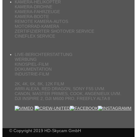
KAMERA-HELIKOPTER
KAMERA-DROHNE
KAMERA-FAHRZEUGE
KAMERA-BOOTE
REMOTE KAMERA-AUTOS
MOTORRAD-KAMERA
ZERTIFIZIERTER SHOTOVER SERVICE
CINEFLEX SERVICE
LIVE-BERICHTERSTATTUNG
WERBUNG
KINOSPIEL-FILM
DOKUMENTATION
INDUSTRIE-FILM
2K, 4K, 6K, 8K, 12K FILM
ARRI ALEXA, RED DRAGON, SONY F55 UVM.
CANON, MASTER PRIMES, COOK, ANGENIEUX UVM.
DJI INSPIRE 2, DJI M600 PRO, FREEFLY ALTA 8
© Copyright 2019 HD-Skycam GmbH